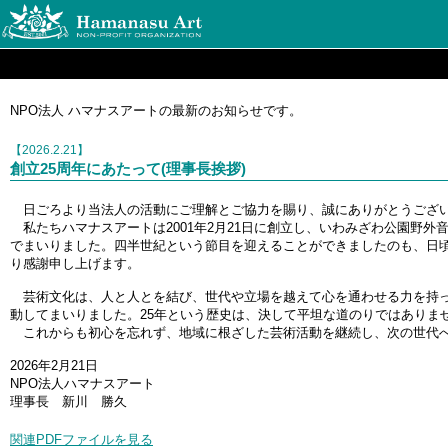
NPO法人 ハマナスアートの最新のお知らせです。
【2026.2.21】
創立25周年にあたって(理事長挨拶)
日ごろより当法人の活動にご理解とご協力を賜り、誠にありがとうござ
私たちハマナスアートは2001年2月21日に創立し、いわみざわ公園野
でまいりました。四半世紀という節目を迎えることができましたのも、日
り感謝申し上げます。
芸術文化は、人と人とを結び、世代や立場を越えて心を通わせる力を持っ
動してまいりました。25年という歴史は、決して平坦な道のりではありま
これからも初心を忘れず、地域に根ざした芸術活動を継続し、次の世代へ
2026年2月21日
NPO法人ハマナスアート
理事長 新川 勝久
関連PDFファイルを見る