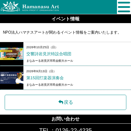
イベント情報
NPO法人ハマナスアートが関わるイベント情報をご案内いたします。
2026年10月25日（日）
交響詩岩見沢特設合唱団
no image
まなみーる岩見沢市民会館大ホール
2026年9月13日（日）
第15回打楽器演奏会
no image
まなみーる岩見沢市民会館大ホール
戻る
お問い合わせ
TEL：0126-22-4235