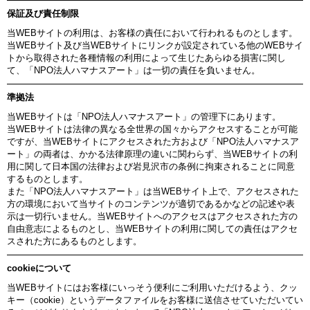
保証及び責任制限
当WEBサイトの利用は、お客様の責任において行われるものとします。
当WEBサイト及び当WEBサイトにリンクが設定されている他のWEBサイ
トから取得された各種情報の利用によって生じたあらゆる損害に関し
て、「NPO法人ハマナスアート」は一切の責任を負いません。
準拠法
当WEBサイトは「NPO法人ハマナスアート」の管理下にあります。
当WEBサイトは法律の異なる全世界の国々からアクセスすることが可能
ですが、当WEBサイトにアクセスされた方および「NPO法人ハマナスア
ート」の両者は、かかる法律原理の違いに関わらず、当WEBサイトの利
用に関して日本国の法律および岩見沢市の条例に拘束されることに同意
するものとします。
また「NPO法人ハマナスアート」は当WEBサイト上で、アクセスされた
方の環境において当サイトのコンテンツが適切であるかなどの記述や表
示は一切行いません。当WEBサイトへのアクセスはアクセスされた方の
自由意志によるものとし、当WEBサイトの利用に関しての責任はアクセ
スされた方にあるものとします。
cookieについて
当WEBサイトにはお客様にいっそう便利にご利用いただけるよう、クッ
キー（cookie）というデータファイルをお客様に送信させていただいてい