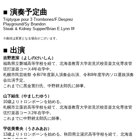
■ 演奏予定曲
Triptyque pour 3 Trombones/F.Desprez
Playground/Sy Brandon
Steak & Kidney Supper/Brian E.Lynn f#
※曲目は変更となる場合がございます。
■ 出演
吉野恵深（よしのけいしん）
福島県立磐城高等学校を経て、北海道教育大学岩見沢校音楽文化専攻管
弦打楽器コース4年在学中。
札幌市民芸術祭 令和7年度新人演奏会出演、令和8年度学内ソロ選抜演奏
会出演予定。
これまでに黒金寛行氏、中野耕太郎氏に師事。
山下結生（やましたゆう）
10歳よりトロンボーンを始める。
札幌市立藻岩高等学校を経て、北海道教育大学岩見沢校音楽文化専攻管
弦打楽器コース2年在学中。
これまでに中野耕太郎氏に師事。
宇佐美青央（うさみあお）
13歳よりトロンボーンを始める。秋田県立湯沢高等学校を経て、北海道