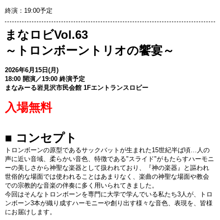
終演：19:00予定
まなロビVol.63
～トロンボーントリオの饗宴～
2026年6月15日(月)
18:00 開演／19:00 終演予定
まなみーる岩見沢市民会館 1Fエントランスロビー
入場無料
■ コンセプト
トロンボーンの原型であるサックバットが生まれた15世紀半ば頃…人の
声に近い音域、柔らかい音色、特徴である"スライド"がもたらすハーモニ
ーの美しさから神聖な楽器として扱われており、『神の楽器』と謳われ
世俗的な場面では使われることはあまりなく、楽曲の神聖な場面や教会
での宗教的な音楽の伴奏に多く用いられてきました。
今回はそんなトロンボーンを専門に大学で学んでいる私たち3人が、トロ
ンボーン3本が織り成すハーモニーや創り出す様々な音色、表現を、皆様
にお届けします。